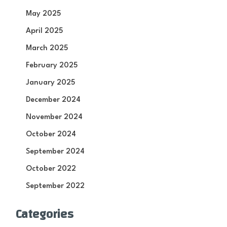
May 2025
April 2025
March 2025
February 2025
January 2025
December 2024
November 2024
October 2024
September 2024
October 2022
September 2022
Categories