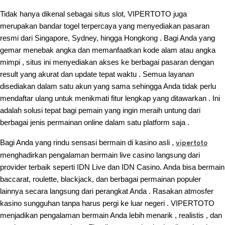
Tidak
hanya
dikenal
sebagai
situs slot, VIPERTOTO
juga
merupakan
bandar
togel
terpercaya yang
menyediakan
pasaran
resmi
dari Singapore, Sydney,
hingga
Hongkong .
Bagi
Anda yang
gemar
menebak
angka
dan
memanfaatkan
kode
alam
atau
angka
mimpi ,
situs
ini
menyediakan
akses
ke
berbagai
pasaran
dengan
result yang
akurat
dan update
tepat
waktu .
Semua
layanan
disediakan
dalam
satu
akun yang
sama
sehingga
Anda
tidak
perlu
mendaftar
ulang
untuk
menikmati
fitur
lengkap yang
ditawarkan .
Ini
adalah
solusi
tepat
bagi
pemain yang
ingin
meraih
untung
dari
berbagai
jenis
permainan online
dalam
satu platform
saja .
Bagi
Anda yang
rindu
sensasi
bermain di
kasino
asli ,
vipertoto
menghadirkan
pengalaman
bermain live casino
langsung
dari
provider
terbaik
seperti IDN Live
dan IDN Casino.
Anda
bisa
bermain
baccarat, roulette, blackjack,
dan
berbagai
permainan
populer
lainnya
secara
langsung
dari
perangkat
Anda .
Rasakan
atmosfer
kasino
sungguhan
tanpa
harus
pergi
ke
luar
negeri . VIPERTOTO
menjadikan
pengalaman
bermain
Anda
lebih
menarik ,
realistis ,
dan