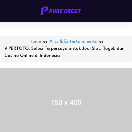
Skip
PURECREST.ID
to
content
Home
Arts & Entertainments
VIPERTOTO, Solusi Terpercaya untuk Judi Slot, Togel, dan
Casino Online di Indonesia