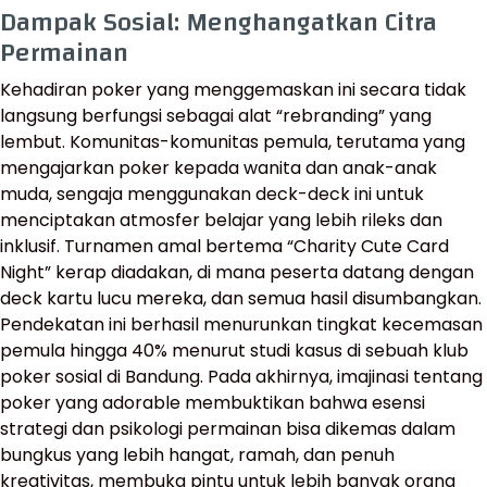
Dampak Sosial: Menghangatkan Citra
Permainan
Kehadiran poker yang menggemaskan ini secara tidak
langsung berfungsi sebagai alat “rebranding” yang
lembut. Komunitas-komunitas pemula, terutama yang
mengajarkan poker kepada wanita dan anak-anak
muda, sengaja menggunakan deck-deck ini untuk
menciptakan atmosfer belajar yang lebih rileks dan
inklusif. Turnamen amal bertema “Charity Cute Card
Night” kerap diadakan, di mana peserta datang dengan
deck kartu lucu mereka, dan semua hasil disumbangkan.
Pendekatan ini berhasil menurunkan tingkat kecemasan
pemula hingga 40% menurut studi kasus di sebuah klub
poker sosial di Bandung. Pada akhirnya, imajinasi tentang
poker yang adorable membuktikan bahwa esensi
strategi dan psikologi permainan bisa dikemas dalam
bungkus yang lebih hangat, ramah, dan penuh
kreativitas, membuka pintu untuk lebih banyak orang