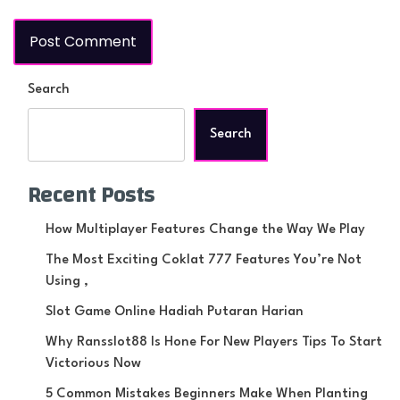
Search
Search
Recent Posts
How Multiplayer Features Change the Way We Play
The Most Exciting Coklat 777 Features You’re Not
Using ,
Slot Game Online Hadiah Putaran Harian
Why Ransslot88 Is Hone For New Players Tips To Start
Victorious Now
5 Common Mistakes Beginners Make When Planting