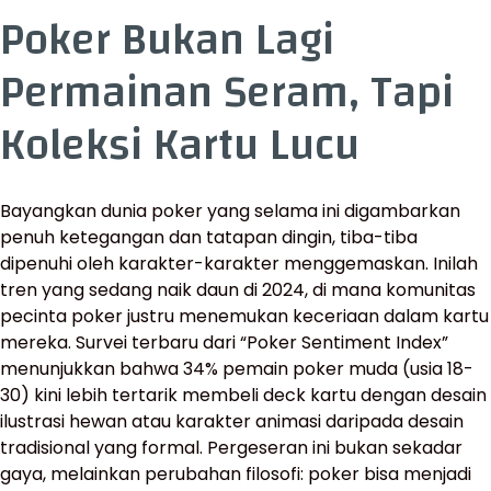
Poker Bukan Lagi
Permainan Seram, Tapi
Koleksi Kartu Lucu
Bayangkan dunia poker yang selama ini digambarkan
penuh ketegangan dan tatapan dingin, tiba-tiba
dipenuhi oleh karakter-karakter menggemaskan. Inilah
tren yang sedang naik daun di 2024, di mana komunitas
pecinta poker justru menemukan keceriaan dalam kartu
mereka. Survei terbaru dari “Poker Sentiment Index”
menunjukkan bahwa 34% pemain poker muda (usia 18-
30) kini lebih tertarik membeli deck kartu dengan desain
ilustrasi hewan atau karakter animasi daripada desain
tradisional yang formal. Pergeseran ini bukan sekadar
gaya, melainkan perubahan filosofi: poker bisa menjadi