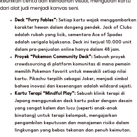
keunikan cerita dan keindahan visual, mengubah kartu
dari alat judi menjadi kanvas seni.
Deck “Furry Fables”:
Setiap kartu wajak menggambarkan
karakter hewan dalam dongeng pendek. Jack of Clubs
adalah rubah yang licik, sementara Ace of Spades
adalah serigala bijaksana. Deck ini terjual 10.000 unit
dalam pra-penjualan online hanya dalam 48 jam.
Proyek “Pokemon Community Deck”:
Sebuah proyek
crowdsourcing di platform komunitas di mana pemain
memilih Pokemon favorit untuk mewakili setiap nilai
kartu. Pikachu terpilih sebagai Joker, menjadi simbol
bahwa inovasi dan kesenangan adalah wildcard sejati.
Kartu Terapi “Mindful Play”:
Sebuah klinik terapi di
Jepang menggunakan deck kartu poker dengan desain
yang sangat kalem dan lucu (seperti anak-anak
binatang) untuk terapi kelompok, mengajarkan
pengambilan keputusan dan manajemen risiko dalam
lingkungan yang bebas tekanan dan penuh keimutan.