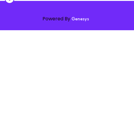
Powered By
Genesys