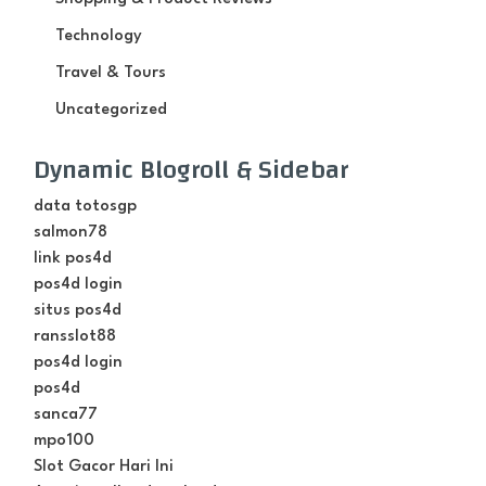
Technology
Travel & Tours
Uncategorized
Dynamic Blogroll & Sidebar
data totosgp
salmon78
link pos4d
pos4d login
situs pos4d
ransslot88
pos4d login
pos4d
sanca77
mpo100
Slot Gacor Hari Ini