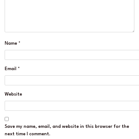
Name
*
Email
*
Website
Save my name, email, and website in this browser for the
next time I comment.