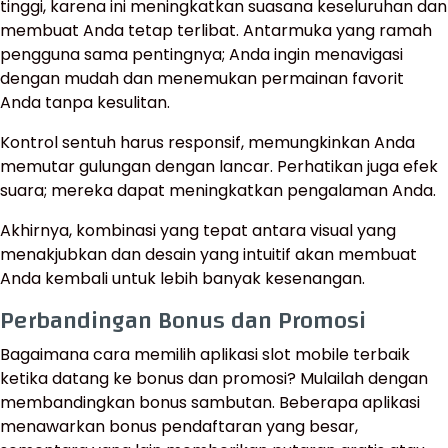
tinggi, karena ini meningkatkan suasana keseluruhan dan
membuat Anda tetap terlibat. Antarmuka yang ramah
pengguna sama pentingnya; Anda ingin menavigasi
dengan mudah dan menemukan permainan favorit
Anda tanpa kesulitan.
Kontrol sentuh harus responsif, memungkinkan Anda
memutar gulungan dengan lancar. Perhatikan juga efek
suara; mereka dapat meningkatkan pengalaman Anda.
Akhirnya, kombinasi yang tepat antara visual yang
menakjubkan dan desain yang intuitif akan membuat
Anda kembali untuk lebih banyak kesenangan.
Perbandingan Bonus dan Promosi
Bagaimana cara memilih aplikasi slot mobile terbaik
ketika datang ke bonus dan promosi? Mulailah dengan
membandingkan bonus sambutan. Beberapa aplikasi
menawarkan bonus pendaftaran yang besar,