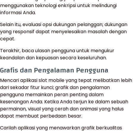
menggunakan teknologi enkripsi untuk melindungi
informasi Anda.
Selain itu, evaluasi opsi dukungan pelanggan; dukungan
yang responsif dapat menyelesaikan masalah dengan
cepat.
Terakhir, baca ulasan pengguna untuk mengukur
keandalan dan kepuasan secara keseluruhan.
Grafis dan Pengalaman Pengguna
Mencari aplikasi slot mobile yang tepat melibatkan lebih
dari sekadar fitur kunci; grafik dan pengalaman
pengguna memainkan peran penting dalam
kesenangan Anda. Ketika Anda terjun ke dalam sebuah
permainan, visual yang cerah dan animasi yang halus
dapat membuat perbedaan besar.
Carilah aplikasi yang menawarkan grafik berkualitas