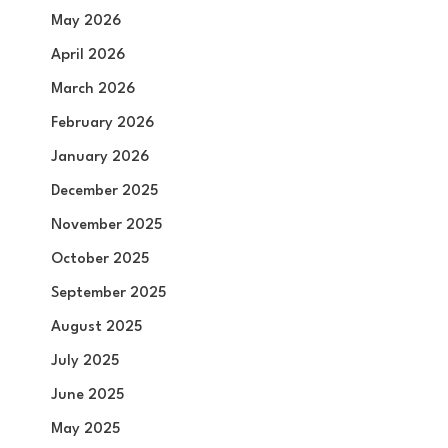
May 2026
April 2026
March 2026
February 2026
January 2026
December 2025
November 2025
October 2025
September 2025
August 2025
July 2025
June 2025
May 2025