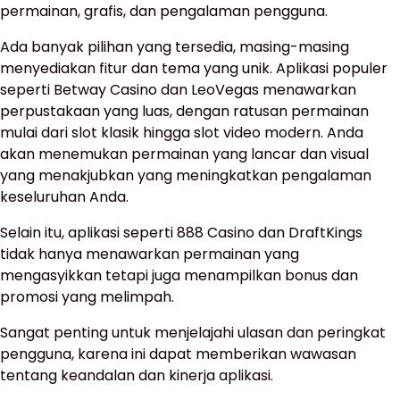
permainan, grafis, dan pengalaman pengguna.
Ada banyak pilihan yang tersedia, masing-masing
menyediakan fitur dan tema yang unik. Aplikasi populer
seperti Betway Casino dan LeoVegas menawarkan
perpustakaan yang luas, dengan ratusan permainan
mulai dari slot klasik hingga slot video modern. Anda
akan menemukan permainan yang lancar dan visual
yang menakjubkan yang meningkatkan pengalaman
keseluruhan Anda.
Selain itu, aplikasi seperti 888 Casino dan DraftKings
tidak hanya menawarkan permainan yang
mengasyikkan tetapi juga menampilkan bonus dan
promosi yang melimpah.
Sangat penting untuk menjelajahi ulasan dan peringkat
pengguna, karena ini dapat memberikan wawasan
tentang keandalan dan kinerja aplikasi.