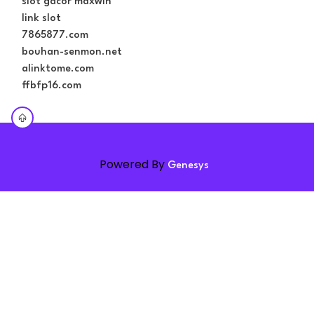
slot gacor maxwin
link slot
7865877.com
bouhan-senmon.net
alinktome.com
ffbfp16.com
Powered By
Genesys