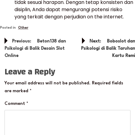
tidak sesuai harapan. Dengan tetap konsisten dan
disiplin, Anda dapat mengurangi potensi risiko
yang terkait dengan perjudian on the internet.
Posted in
Other
Post
Previous:
Beton138 dan
Next:
Boboslot da
navigation
Psikologi di Balik Desain Slot
Psikologi di Balik Taruha
Online
Kartu Rem
Leave a Reply
Your email address will not be published.
Required fields
are marked
*
Comment
*