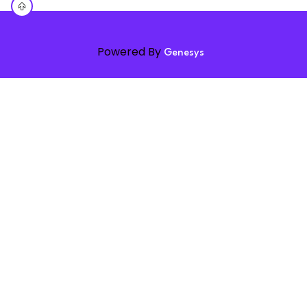
Powered By
Genesys