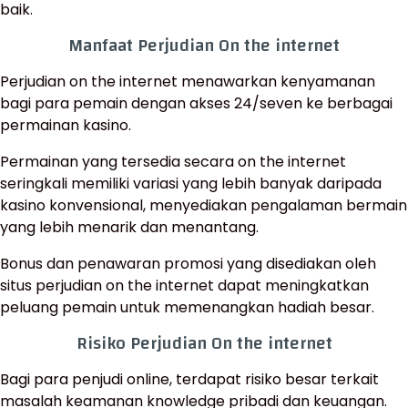
baik.
Manfaat Perjudian On the internet
Perjudian on the internet menawarkan kenyamanan
bagi para pemain dengan akses 24/seven ke berbagai
permainan kasino.
Permainan yang tersedia secara on the internet
seringkali memiliki variasi yang lebih banyak daripada
kasino konvensional, menyediakan pengalaman bermain
yang lebih menarik dan menantang.
Bonus dan penawaran promosi yang disediakan oleh
situs perjudian on the internet dapat meningkatkan
peluang pemain untuk memenangkan hadiah besar.
Risiko Perjudian On the internet
Bagi para penjudi online, terdapat risiko besar terkait
masalah keamanan knowledge pribadi dan keuangan.