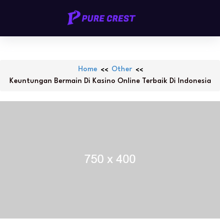
Skip
PURECREST.ID
to
content
Home
Other
Keuntungan Bermain Di Kasino Online Terbaik Di Indonesia