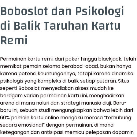
Boboslot dan Psikologi
di Balik Taruhan Kartu
Remi
Permainan kartu remi, dari poker hingga blackjack, telah
memikat pemain selama berabad-abad, bukan hanya
karena potensi keuntungannya, tetapi karena dinamika
psikologis yang kompleks di balik setiap putaran. Situs
seperti Boboslot menyediakan akses mudah ke
beragam varian permainan kartu ini, menghadirkan
arena di mana naluri dan strategi manusia diuji. Baru-
baru ini, sebuah studi mengungkapkan bahwa lebih dari
60% pemain kartu online mengaku merasa “terhubung
secara emosional” dengan permainan, di mana
ketegangan dan antisipasi memicu pelepasan dopamin