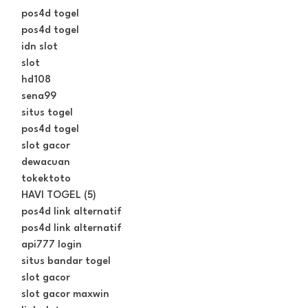
pos4d togel
pos4d togel
idn slot
slot
hd108
sena99
situs togel
pos4d togel
slot gacor
dewacuan
tokektoto
HAVI TOGEL (5)
pos4d link alternatif
pos4d link alternatif
api777 login
situs bandar togel
slot gacor
slot gacor maxwin