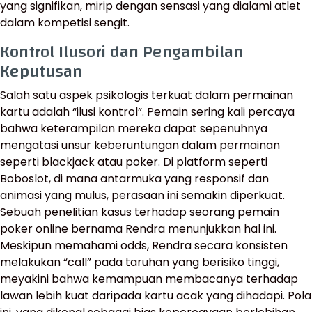
yang signifikan, mirip dengan sensasi yang dialami atlet
dalam kompetisi sengit.
Kontrol Ilusori dan Pengambilan
Keputusan
Salah satu aspek psikologis terkuat dalam permainan
kartu adalah “ilusi kontrol”. Pemain sering kali percaya
bahwa keterampilan mereka dapat sepenuhnya
mengatasi unsur keberuntungan dalam permainan
seperti blackjack atau poker. Di platform seperti
Boboslot, di mana antarmuka yang responsif dan
animasi yang mulus, perasaan ini semakin diperkuat.
Sebuah penelitian kasus terhadap seorang pemain
poker online bernama Rendra menunjukkan hal ini.
Meskipun memahami odds, Rendra secara konsisten
melakukan “call” pada taruhan yang berisiko tinggi,
meyakini bahwa kemampuan membacanya terhadap
lawan lebih kuat daripada kartu acak yang dihadapi. Pola