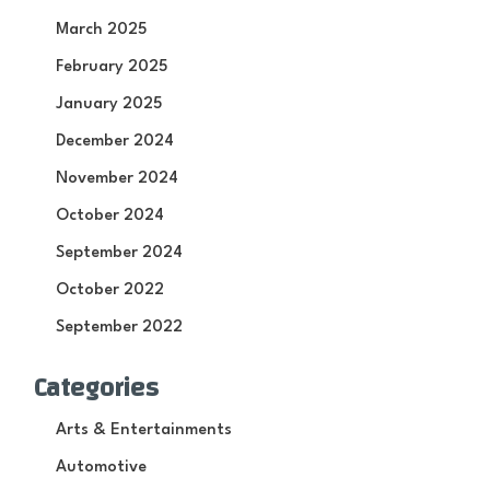
March 2025
February 2025
January 2025
December 2024
November 2024
October 2024
September 2024
October 2022
September 2022
Categories
Arts & Entertainments
Automotive