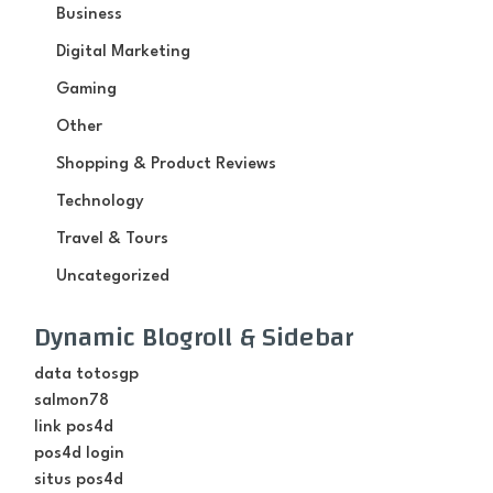
Business
Digital Marketing
Gaming
Other
Shopping & Product Reviews
Technology
Travel & Tours
Uncategorized
Dynamic Blogroll & Sidebar
data totosgp
salmon78
link pos4d
pos4d login
situs pos4d