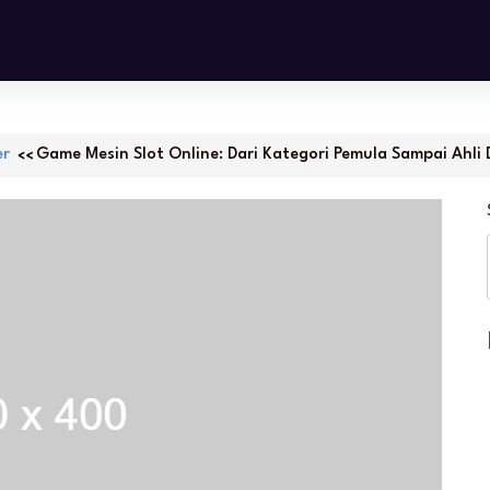
er
Game Mesin Slot Online: Dari Kategori Pemula Sampai Ahli