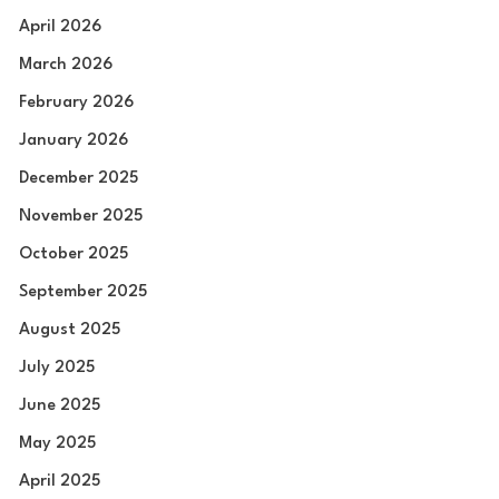
April 2026
March 2026
February 2026
January 2026
December 2025
November 2025
October 2025
September 2025
August 2025
July 2025
June 2025
May 2025
April 2025