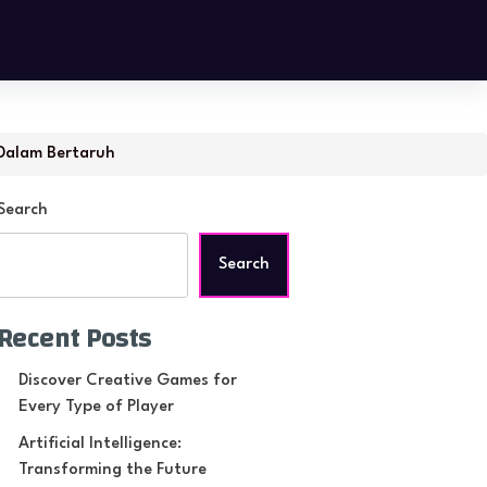
 Dalam Bertaruh
Search
Search
Recent Posts
Discover Creative Games for
Every Type of Player
Artificial Intelligence:
Transforming the Future