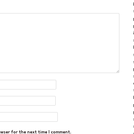
owser for the next time I comment.