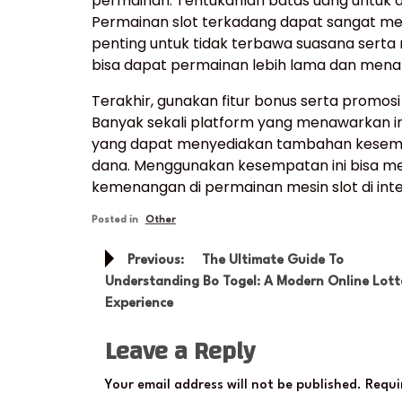
permainan. Tentukanlah batas uang untuk a
Permainan slot terkadang dapat sangat me
penting untuk tidak terbawa suasana serta 
bisa dapat permainan lebih lama dan m
Terakhir, gunakan fitur bonus serta promosi 
Banyak sekali platform yang menawarkan ins
yang dapat menyediakan tambahan kesemp
dana. Menggunakan kesempatan ini bisa 
kemenangan di permainan mesin slot di inte
Posted in
Other
Post
Previous:
The Ultimate Guide To
navigation
Understanding Bo Togel: A Modern Online Lott
Experience
Leave a Reply
Your email address will not be published.
Requi