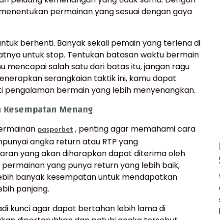
 menentukan permainan yang sesuai dengan gaya
ntuk berhenti. Banyak sekali pemain yang terlena di
atnya untuk stop. Tentukan batasan waktu bermain
 mencapai salah satu dari batas itu, jangan ragu
erapkan serangkaian taktik ini, kamu dapat
i pengalaman bermain yang lebih menyenangkan.
n Kesempatan Menang
ermainan
, penting agar memahami cara
pasporbet
mpunyai angka return atau RTP yang
ran yang akan diharapkan dapat diterima oleh
 permainan yang punya return yang lebih baik,
 lebih banyak kesempatan untuk mendapatkan
bih panjang.
di kunci agar dapat bertahan lebih lama di