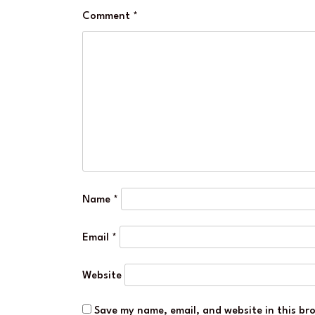
Comment
*
Name
*
Email
*
Website
Save my name, email, and website in this br