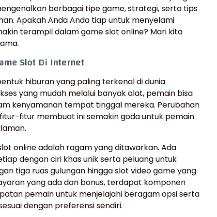
mengenalkan berbagai tipe game, strategi, serta tips
an. Apakah Anda Anda tiap untuk menyelami
in terampil dalam game slot online? Mari kita
sama.
ame Slot Di Internet
entuk hiburan yang paling terkenal di dunia
 akses yang mudah melalui banyak alat, pemain bisa
lam kenyamanan tempat tinggal mereka. Perubahan
fitur-fitur membuat ini semakin goda untuk pemain
laman.
slot online adalah ragam yang ditawarkan. Ada
tiap dengan ciri khas unik serta peluang untuk
ngan tiga ruas gulungan hingga slot video game yang
bayaran yang ada dan bonus, terdapat komponen
patan pemain untuk menjelajahi beragam opsi serta
uai dengan preferensi sendiri.