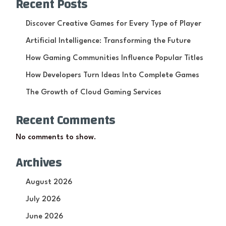
Recent Posts
Discover Creative Games for Every Type of Player
Artificial Intelligence: Transforming the Future
How Gaming Communities Influence Popular Titles
How Developers Turn Ideas Into Complete Games
The Growth of Cloud Gaming Services
Recent Comments
No comments to show.
Archives
August 2026
July 2026
June 2026