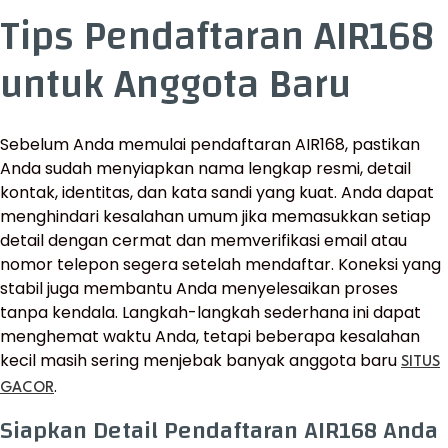
Tips Pendaftaran AIR168
untuk Anggota Baru
Sebelum Anda memulai pendaftaran AIR168, pastikan
Anda sudah menyiapkan nama lengkap resmi, detail
kontak, identitas, dan kata sandi yang kuat. Anda dapat
menghindari kesalahan umum jika memasukkan setiap
detail dengan cermat dan memverifikasi email atau
nomor telepon segera setelah mendaftar. Koneksi yang
stabil juga membantu Anda menyelesaikan proses
tanpa kendala. Langkah-langkah sederhana ini dapat
menghemat waktu Anda, tetapi beberapa kesalahan
kecil masih sering menjebak banyak anggota baru
SITUS
.
GACOR
Siapkan Detail Pendaftaran AIR168 Anda