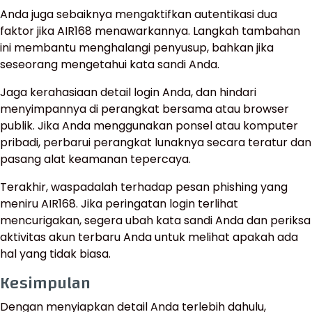
Anda juga sebaiknya mengaktifkan autentikasi dua
faktor jika AIR168 menawarkannya. Langkah tambahan
ini membantu menghalangi penyusup, bahkan jika
seseorang mengetahui kata sandi Anda.
Jaga kerahasiaan detail login Anda, dan hindari
menyimpannya di perangkat bersama atau browser
publik. Jika Anda menggunakan ponsel atau komputer
pribadi, perbarui perangkat lunaknya secara teratur dan
pasang alat keamanan tepercaya.
Terakhir, waspadalah terhadap pesan phishing yang
meniru AIR168. Jika peringatan login terlihat
mencurigakan, segera ubah kata sandi Anda dan periksa
aktivitas akun terbaru Anda untuk melihat apakah ada
hal yang tidak biasa.
Kesimpulan
Dengan menyiapkan detail Anda terlebih dahulu,