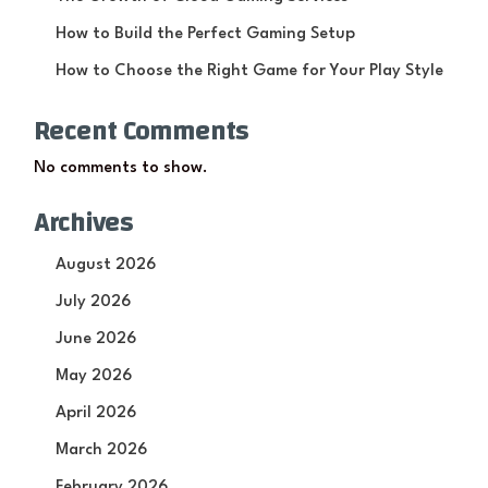
How to Build the Perfect Gaming Setup
How to Choose the Right Game for Your Play Style
Recent Comments
No comments to show.
Archives
August 2026
July 2026
June 2026
May 2026
April 2026
March 2026
February 2026