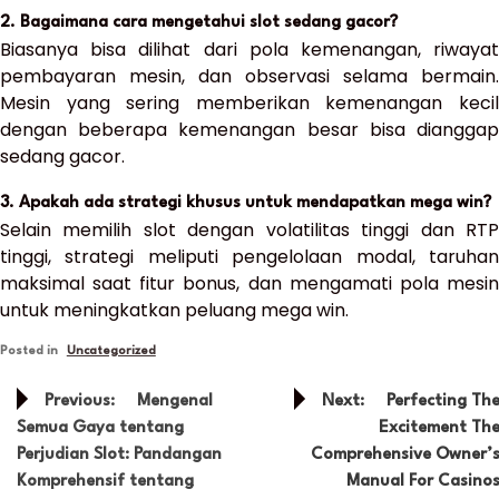
2. Bagaimana cara mengetahui slot sedang gacor?
Biasanya bisa dilihat dari pola kemenangan, riwayat
pembayaran mesin, dan observasi selama bermain.
Mesin yang sering memberikan kemenangan kecil
dengan beberapa kemenangan besar bisa dianggap
sedang gacor.
3. Apakah ada strategi khusus untuk mendapatkan mega win?
Selain memilih slot dengan volatilitas tinggi dan RTP
tinggi, strategi meliputi pengelolaan modal, taruhan
maksimal saat fitur bonus, dan mengamati pola mesin
untuk meningkatkan peluang mega win.
Posted in
Uncategorized
Post
Previous:
Mengenal
Next:
Perfecting Th
navigation
Semua Gaya tentang
Excitement Th
Perjudian Slot: Pandangan
Comprehensive Owner’
Komprehensif tentang
Manual For Casino