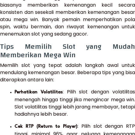
biasanya memberikan kemenangan kecil secara
konsisten dan sesekali memberikan kemenangan besar
atau mega win. Banyak pemain memperhatikan pola
spin, waktu bermain, dan riwayat kemenangan untuk
menemukan slot yang sedang gacor.
Tips Memilih Slot yang Mudah
Memberikan Mega Win
Memilih slot yang tepat adalah langkah awal untuk
mendulang kemenangan besar. Beberapa tips yang bisa
diterapkan antara lain:
: Pilih slot dengan volatilita
Perhatikan Volatilitas
menengah hingga tinggi jika mengincar mega win.
Slot volatilitas tinggi lebih jarang membayar, tetapi
hadiahnya lebih besar.
: Pilih slot dengan RTP
Cek RTP (Return to Player)
tinggi, minimal 96%, agar peluang kemenangan