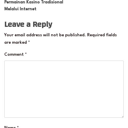
Permainan Kasino Tradisional
Melalui Internet
Leave a Reply
Your email address will not be published.
Required fields
are marked
*
Comment
*