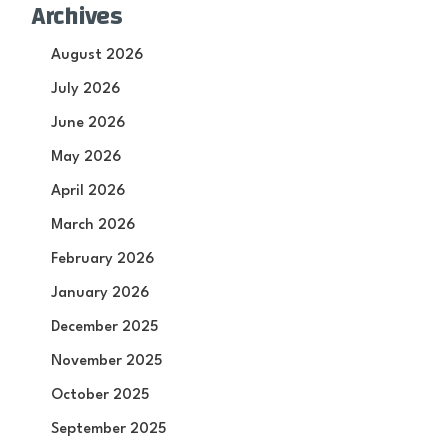
Archives
August 2026
July 2026
June 2026
May 2026
April 2026
March 2026
February 2026
January 2026
December 2025
November 2025
October 2025
September 2025