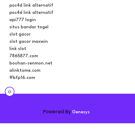
pos4d link alternatif
pos4d link alternatif
api777 login
situs bandar togel
slot gacor
slot gacor maxwin
link slot
7865877.com
bouhan-senmon.net
alinktome.com
ffbfp16.com
Powered By
Genesys