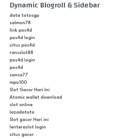
Dynamic Blogroll & Sidebar
data totosgp
salmon78
link pos4d
pos4d login
situs pos4d
ransslot88
pos4d login
pos4d
sanca77
mpo100
Slot Gacor Hari Ini
Atomic wallet download
slot online
lazadatoto
Slot gacor Hari ini
lenteraslot login
situs gacor