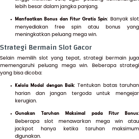
lebih besar dalam jangka panjang.
: Banyak slo
Manfaatkan Bonus dan Fitur Gratis Spin
menyediakan free spin atau bonus yang
meningkatkan peluang mega win.
Strategi Bermain Slot Gacor
Selain memilih slot yang tepat, strategi bermain juga
memengaruhi peluang mega win. Beberapa strategi
yang bisa dicoba:
: Tentukan batas taruhan
Kelola Modal dengan Baik
harian dan jangan tergoda untuk mengejar
kerugian.
:
Gunakan Taruhan Maksimal pada Fitur Bonus
Beberapa slot menawarkan mega win atau
jackpot hanya ketika taruhan maksimum
digunakan.