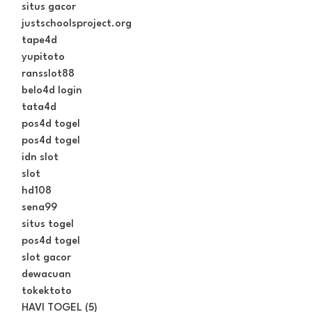
situs gacor
justschoolsproject.org
tape4d
yupitoto
ransslot88
belo4d login
tata4d
pos4d togel
pos4d togel
idn slot
slot
hd108
sena99
situs togel
pos4d togel
slot gacor
dewacuan
tokektoto
HAVI TOGEL (5)