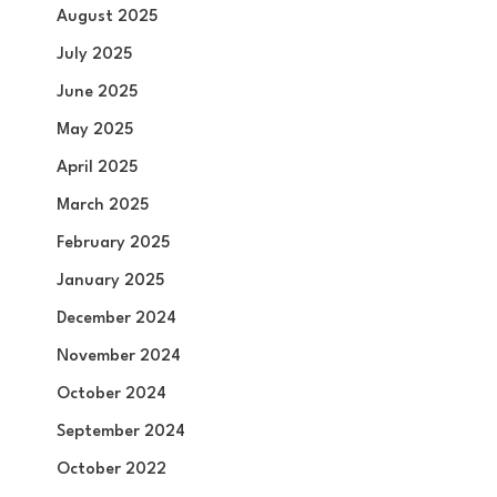
August 2025
July 2025
June 2025
May 2025
April 2025
March 2025
February 2025
January 2025
December 2024
November 2024
October 2024
September 2024
October 2022