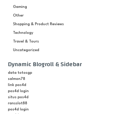
Gaming
Other
Shopping & Product Reviews
Technology
Travel & Tours
Uncategorized
Dynamic Blogroll & Sidebar
data totosgp
salmon78
link pos4d
pos4d login
situs pos4d
ransslot88
pos4d login