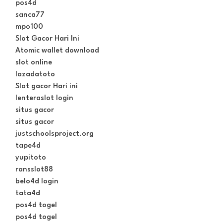
pos4d
sanca77
mpo100
Slot Gacor Hari Ini
Atomic wallet download
slot online
lazadatoto
Slot gacor Hari ini
lenteraslot login
situs gacor
situs gacor
justschoolsproject.org
tape4d
yupitoto
ransslot88
belo4d login
tata4d
pos4d togel
pos4d togel