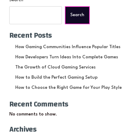
Search
Search
Recent Posts
How Gaming Communities Influence Popular Titles
How Developers Turn Ideas Into Complete Games
The Growth of Cloud Gaming Services
How to Build the Perfect Gaming Setup
How to Choose the Right Game for Your Play Style
Recent Comments
No comments to show.
Archives