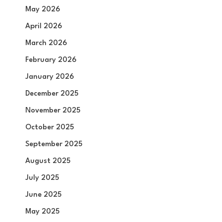
May 2026
April 2026
March 2026
February 2026
January 2026
December 2025
November 2025
October 2025
September 2025
August 2025
July 2025
June 2025
May 2025