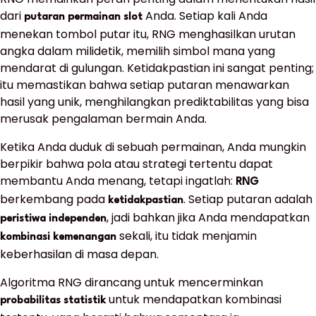
dari
Anda. Setiap kali Anda
putaran permainan slot
menekan tombol putar itu, RNG menghasilkan urutan
angka dalam milidetik, memilih simbol mana yang
mendarat di gulungan. Ketidakpastian ini sangat penting;
itu memastikan bahwa setiap putaran menawarkan
hasil yang unik, menghilangkan prediktabilitas yang bisa
merusak pengalaman bermain Anda.
Ketika Anda duduk di sebuah permainan, Anda mungkin
berpikir bahwa pola atau strategi tertentu dapat
membantu Anda menang, tetapi ingatlah:
RNG
berkembang pada
. Setiap putaran adalah
ketidakpastian
, jadi bahkan jika Anda mendapatkan
peristiwa independen
sekali, itu tidak menjamin
kombinasi kemenangan
keberhasilan di masa depan.
Algoritma RNG dirancang untuk mencerminkan
untuk mendapatkan kombinasi
probabilitas statistik