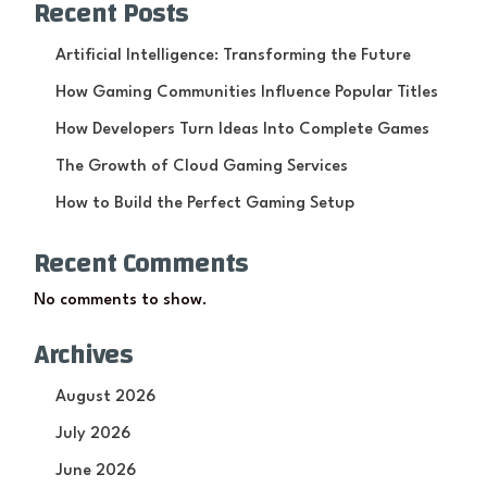
Recent Posts
Artificial Intelligence: Transforming the Future
How Gaming Communities Influence Popular Titles
How Developers Turn Ideas Into Complete Games
The Growth of Cloud Gaming Services
How to Build the Perfect Gaming Setup
Recent Comments
No comments to show.
Archives
August 2026
July 2026
June 2026