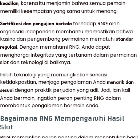
, karena itu menjamin bahwa semua pemain
keadilan
memiliki kesempatan yang sama untuk menang.
terhadap RNG oleh
Sertifikasi dan pengujian berkala
organisasi independen membantu memastikan bahwa
kasino dan pengembang permainan mematuhi
standar
. Dengan memahami RNG, Anda dapat
regulasi
menghargai integritas yang tertanam dalam permainan
slot dan teknologi di baliknya.
Inilah teknologi yang memungkinkan sensasi
ketidakpastian, menjaga pengalaman Anda
menarik dan
dengan praktik perjudian yang adil. Jadi, lain kali
sesuai
Anda bermain, ingatlah peran penting RNG dalam
membentuk pengalaman bermain Anda.
Bagaimana RNG Mempengaruhi Hasil
Slot
RNG memainkan peran penting dalam menentukan hasil