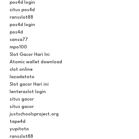
pos4d login
situs pos4d
ransslot88
pos4d login
pos4d
sanca77
mpo100
Slot Gacor Hari Ini
Atomic wallet download
slot online
lazadatoto
Slot gacor Hari ini
lenteraslot login
situs gacor
situs gacor
justschoolsproject.org
tape4d
yupitoto
ransslot88