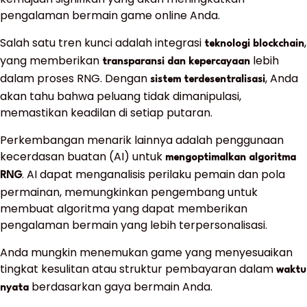
pengalaman bermain game online Anda.
Salah satu tren kunci adalah integrasi
,
teknologi blockchain
yang memberikan
lebih
transparansi dan kepercayaan
dalam proses RNG. Dengan
, Anda
sistem terdesentralisasi
akan tahu bahwa peluang tidak dimanipulasi,
memastikan keadilan di setiap putaran.
Perkembangan menarik lainnya adalah penggunaan
kecerdasan buatan (AI) untuk
mengoptimalkan algoritma
. AI dapat menganalisis perilaku pemain dan pola
RNG
permainan, memungkinkan pengembang untuk
membuat algoritma yang dapat memberikan
pengalaman bermain yang lebih terpersonalisasi.
Anda mungkin menemukan game yang menyesuaikan
tingkat kesulitan atau struktur pembayaran dalam
waktu
berdasarkan gaya bermain Anda.
nyata