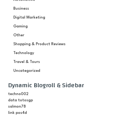
Business
Digital Marketing
Gaming
Other
Shopping & Product Reviews
Technology
Travel & Tours
Uncategorized
Dynamic Blogroll & Sidebar
techno002
data totosgp
salmon78
link pos4d