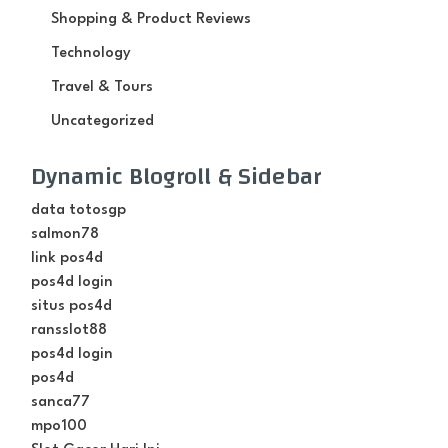
Shopping & Product Reviews
Technology
Travel & Tours
Uncategorized
Dynamic Blogroll & Sidebar
data totosgp
salmon78
link pos4d
pos4d login
situs pos4d
ransslot88
pos4d login
pos4d
sanca77
mpo100