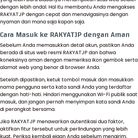
dengan lebih andal. Hal itu membantu Anda mengakses
RAKYATJP dengan cepat dan menavigasinya dengan
nyaman dari mana saja kapan saja.
Cara Masuk ke RAKYATJP dengan Aman
Sebelum Anda memasukkan detail akun, pastikan Anda
berada di situs web resmi RAKYATJP dan bahwa
koneksinya aman dengan memeriksa ikon gembok serta
alamat web yang benar di browser Anda.
Setelah dipastikan, ketuk tombol masuk dan masukkan
nama pengguna serta kata sandi Anda yang terdaftar
dengan hati-hati. Hindari menggunakan Wi-Fi publik saat
masuk, dan jangan pernah menyimpan kata sandi Anda
di perangkat bersama.
Jika RAKYATJP menawarkan autentikasi dua faktor,
aktifkan fitur tersebut untuk perlindungan yang lebih
kuat. Periksa kembali ejaan Anda sebelum mengirim,