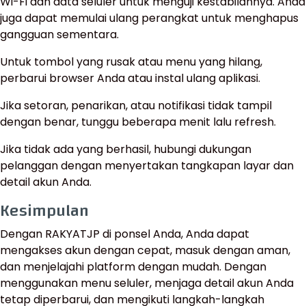
Wi-Fi dan data seluler untuk menguji kestabilannya. Anda
juga dapat memulai ulang perangkat untuk menghapus
gangguan sementara.
Untuk tombol yang rusak atau menu yang hilang,
perbarui browser Anda atau instal ulang aplikasi.
Jika setoran, penarikan, atau notifikasi tidak tampil
dengan benar, tunggu beberapa menit lalu refresh.
Jika tidak ada yang berhasil, hubungi dukungan
pelanggan dengan menyertakan tangkapan layar dan
detail akun Anda.
Kesimpulan
Dengan RAKYATJP di ponsel Anda, Anda dapat
mengakses akun dengan cepat, masuk dengan aman,
dan menjelajahi platform dengan mudah. Dengan
menggunakan menu seluler, menjaga detail akun Anda
tetap diperbarui, dan mengikuti langkah-langkah