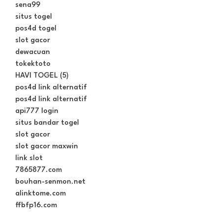
sena99
situs togel
pos4d togel
slot gacor
dewacuan
tokektoto
HAVI TOGEL (5)
pos4d link alternatif
pos4d link alternatif
api777 login
situs bandar togel
slot gacor
slot gacor maxwin
link slot
7865877.com
bouhan-senmon.net
alinktome.com
ffbfp16.com