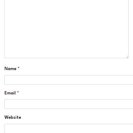
Name
*
Email
*
Website