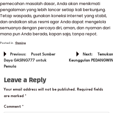
pemecahan masalah dasar, Anda akan menikmati
pengalaman yang lebih lancar setiap kali berkunjung.
Tetap waspada, gunakan koneksi internet yang stabil,
dan andalkan situs resmi agar Anda dapat mengelola
semuanya dengan percaya diri, aman, dan nyaman dari
mana pun Anda berada, kapan saja, tanpa repot.
Posted in
Gaming
Post
Previous:
Pusat Sumber
Next:
Temuka
navigation
Daya GASING777 untuk
Keunggulan PEDANGWI
Pemula
Leave a Reply
Your email address will not be published.
Required fields
are marked
*
Comment
*