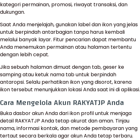
kategori permainan, promosi, riwayat transaksi, dan
dukungan.
Saat Anda menjelajah, gunakan label dan ikon yang jelas
untuk berpindah antarbagian tanpa harus kembali
melalui banyak layar. Fitur pencarian dapat membantu
Anda menemukan permainan atau halaman tertentu
dengan lebih cepat.
Jika sebuah halaman dimuat dengan tab, geser ke
samping atau ketuk nama tab untuk berpindah
antaropsi. Selalu perhatikan ikon yang disorot, karena
ikon tersebut menunjukkan lokasi Anda saat ini di aplikasi.
Cara Mengelola Akun RAKYATJP Anda
Buka dasbor akun Anda dari ikon profil untuk menjaga
detail RAKYATJP Anda tetap akurat dan aman. Tinjau
nama, informasi kontak, dan metode pembayaran yang
tertaut secara berkala agar akun Anda tetap terbaru.