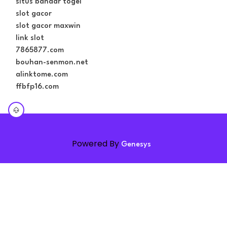
situs bandar togel
slot gacor
slot gacor maxwin
link slot
7865877.com
bouhan-senmon.net
alinktome.com
ffbfp16.com
Powered By
Genesys