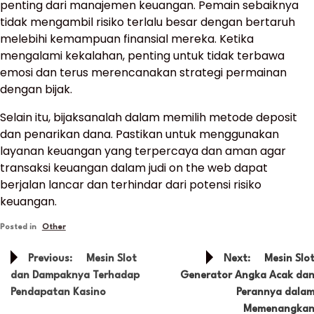
penting dari manajemen keuangan. Pemain sebaiknya
tidak mengambil risiko terlalu besar dengan bertaruh
melebihi kemampuan finansial mereka. Ketika
mengalami kekalahan, penting untuk tidak terbawa
emosi dan terus merencanakan strategi permainan
dengan bijak.
Selain itu, bijaksanalah dalam memilih metode deposit
dan penarikan dana. Pastikan untuk menggunakan
layanan keuangan yang terpercaya dan aman agar
transaksi keuangan dalam judi on the web dapat
berjalan lancar dan terhindar dari potensi risiko
keuangan.
Posted in
Other
Post
Previous:
Mesin Slot
Next:
Mesin Slo
navigation
dan Dampaknya Terhadap
Generator Angka Acak da
Pendapatan Kasino
Perannya dala
Memenangka