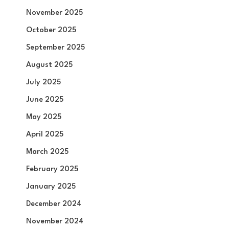
November 2025
October 2025
September 2025
August 2025
July 2025
June 2025
May 2025
April 2025
March 2025
February 2025
January 2025
December 2024
November 2024