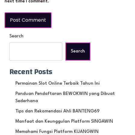
next time I comment.
Search
Search
Recent Posts
Permainan Slot Online Terbaik Tahun Ini
Panduan Pendaftaran BEWOKWIN yang Dibuat
Sederhana
Tips dan Rekomendasi Ahli BANTENG69
Manfaat dan Keunggulan Platform SINGAWIN
Memahami Fungsi Platform KIJANGWIN