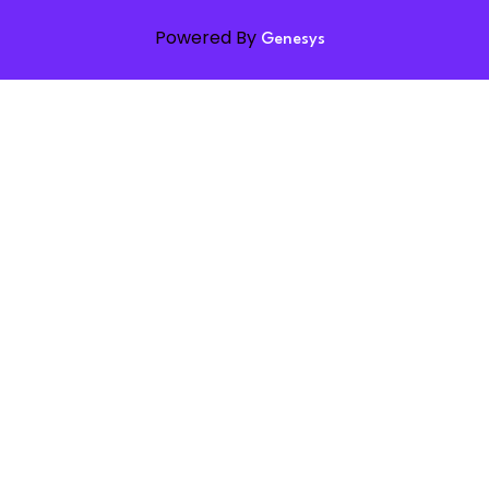
Powered By
Genesys