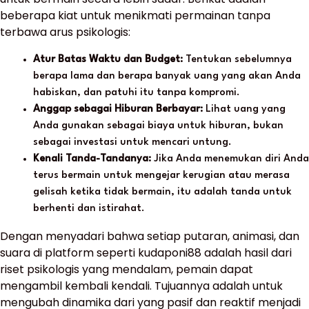
beberapa kiat untuk menikmati permainan tanpa
terbawa arus psikologis:
Atur Batas Waktu dan Budget:
Tentukan sebelumnya
berapa lama dan berapa banyak uang yang akan Anda
habiskan, dan patuhi itu tanpa kompromi.
Anggap sebagai Hiburan Berbayar:
Lihat uang yang
Anda gunakan sebagai biaya untuk hiburan, bukan
sebagai investasi untuk mencari untung.
Kenali Tanda-Tandanya:
Jika Anda menemukan diri Anda
terus bermain untuk mengejar kerugian atau merasa
gelisah ketika tidak bermain, itu adalah tanda untuk
berhenti dan istirahat.
Dengan menyadari bahwa setiap putaran, animasi, dan
suara di platform seperti kudaponi88 adalah hasil dari
riset psikologis yang mendalam, pemain dapat
mengambil kembali kendali. Tujuannya adalah untuk
mengubah dinamika dari yang pasif dan reaktif menjadi