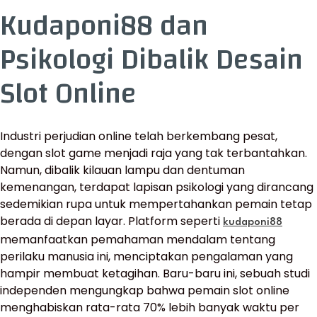
Kudaponi88 dan
Psikologi Dibalik Desain
Slot Online
Industri perjudian online telah berkembang pesat,
dengan slot game menjadi raja yang tak terbantahkan.
Namun, dibalik kilauan lampu dan dentuman
kemenangan, terdapat lapisan psikologi yang dirancang
sedemikian rupa untuk mempertahankan pemain tetap
berada di depan layar. Platform seperti
kudaponi88
memanfaatkan pemahaman mendalam tentang
perilaku manusia ini, menciptakan pengalaman yang
hampir membuat ketagihan. Baru-baru ini, sebuah studi
independen mengungkap bahwa pemain slot online
menghabiskan rata-rata 70% lebih banyak waktu per