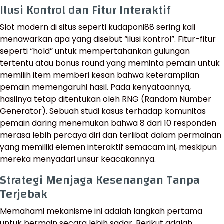
Ilusi Kontrol dan Fitur Interaktif
Slot modern di situs seperti kudaponi88 sering kali
menawarkan apa yang disebut “ilusi kontrol”. Fitur-fitur
seperti “hold” untuk mempertahankan gulungan
tertentu atau bonus round yang meminta pemain untuk
memilih item memberi kesan bahwa keterampilan
pemain memengaruhi hasil. Pada kenyataannya,
hasilnya tetap ditentukan oleh RNG (Random Number
Generator). Sebuah studi kasus terhadap komunitas
pemain daring menemukan bahwa 8 dari 10 responden
merasa lebih percaya diri dan terlibat dalam permainan
yang memiliki elemen interaktif semacam ini, meskipun
mereka menyadari unsur keacakannya.
Strategi Menjaga Kesenangan Tanpa
Terjebak
Memahami mekanisme ini adalah langkah pertama
untuk bermain secara lebih sadar. Berikut adalah