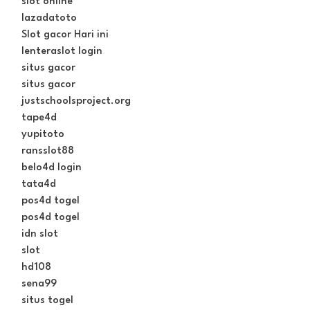
slot online
lazadatoto
Slot gacor Hari ini
lenteraslot login
situs gacor
situs gacor
justschoolsproject.org
tape4d
yupitoto
ransslot88
belo4d login
tata4d
pos4d togel
pos4d togel
idn slot
slot
hd108
sena99
situs togel