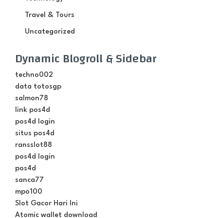
Travel & Tours
Uncategorized
Dynamic Blogroll & Sidebar
techno002
data totosgp
salmon78
link pos4d
pos4d login
situs pos4d
ransslot88
pos4d login
pos4d
sanca77
mpo100
Slot Gacor Hari Ini
Atomic wallet download