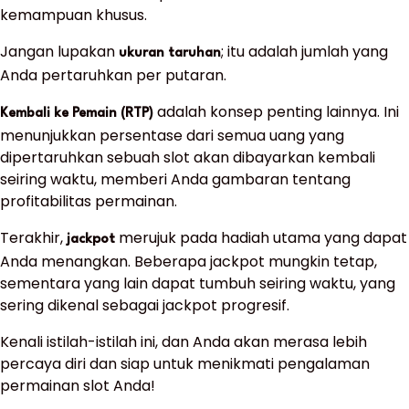
kemampuan khusus.
Jangan lupakan
; itu adalah jumlah yang
ukuran taruhan
Anda pertaruhkan per putaran.
adalah konsep penting lainnya. Ini
Kembali ke Pemain (RTP)
menunjukkan persentase dari semua uang yang
dipertaruhkan sebuah slot akan dibayarkan kembali
seiring waktu, memberi Anda gambaran tentang
profitabilitas permainan.
Terakhir,
merujuk pada hadiah utama yang dapat
jackpot
Anda menangkan. Beberapa jackpot mungkin tetap,
sementara yang lain dapat tumbuh seiring waktu, yang
sering dikenal sebagai jackpot progresif.
Kenali istilah-istilah ini, dan Anda akan merasa lebih
percaya diri dan siap untuk menikmati pengalaman
permainan slot Anda!