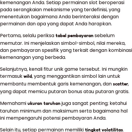
kemenangan Anda. Setiap permainan slot beroperasi
pada serangkaian mekanisme yang terdefinisi, yang
menentukan bagaimana Anda berinteraksi dengan
permainan dan apa yang dapat Anda harapkan.
Pertama, selalu periksa
sebelum
tabel pembayaran
memutar. Ini menjelaskan simbol-simbol, nilai mereka,
dan pembayaran spesifik yang terkait dengan kombinasi
kemenangan yang berbeda.
Selanjutnya, kenali fitur unik game tersebut. Ini mungkin
termasuk
, yang menggantikan simbol lain untuk
wild
membantu membentuk garis kemenangan, dan
,
scatter
yang dapat memicu putaran bonus atau putaran gratis.
Memahami
juga sangat penting; ketahui
ukuran taruhan
taruhan minimum dan maksimum serta bagaimana hal
ini mempengaruhi potensi pembayaran Anda.
Selain itu, setiap permainan memiliki
.
tingkat volatilitas