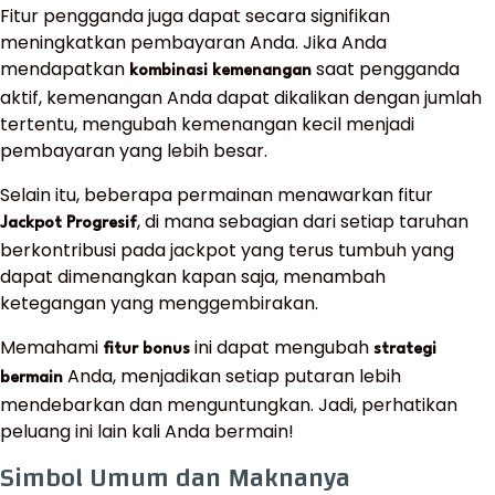
Fitur pengganda juga dapat secara signifikan
meningkatkan pembayaran Anda. Jika Anda
mendapatkan
saat pengganda
kombinasi kemenangan
aktif, kemenangan Anda dapat dikalikan dengan jumlah
tertentu, mengubah kemenangan kecil menjadi
pembayaran yang lebih besar.
Selain itu, beberapa permainan menawarkan fitur
, di mana sebagian dari setiap taruhan
Jackpot Progresif
berkontribusi pada jackpot yang terus tumbuh yang
dapat dimenangkan kapan saja, menambah
ketegangan yang menggembirakan.
Memahami
ini dapat mengubah
fitur bonus
strategi
Anda, menjadikan setiap putaran lebih
bermain
mendebarkan dan menguntungkan. Jadi, perhatikan
peluang ini lain kali Anda bermain!
Simbol Umum dan Maknanya