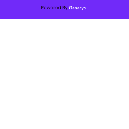
Powered By
Genesys