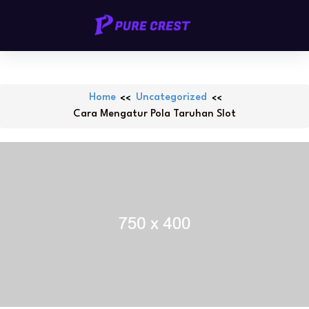
Skip
PURECREST.ID
to
content
Home
Uncategorized
Cara Mengatur Pola Taruhan Slot