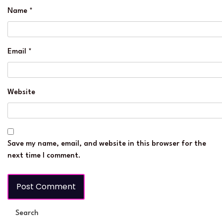
Name
*
Email
*
Website
Save my name, email, and website in this browser for the
next time I comment.
Search