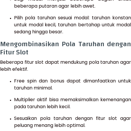
beberapa putaran agar lebih awet.
Pilih pola taruhan sesuai modal: taruhan konstan
untuk modal kecil, taruhan bertahap untuk modal
sedang hingga besar.
Mengombinasikan Pola Taruhan dengan
Fitur Slot
Beberapa fitur slot dapat mendukung pola taruhan agar
lebih efektif.
Free spin dan bonus dapat dimanfaatkan untuk
taruhan minimal.
Multiplier aktif bisa memaksimalkan kemenangan
pada taruhan lebih kecil.
Sesuaikan pola taruhan dengan fitur slot agar
peluang menang lebih optimal.