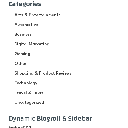
Categories
Arts & Entertainments
Automotive
Business
Digital Marketing
Gaming
Other
Shopping & Product Reviews
Technology
Travel & Tours
Uncategorized
Dynamic Blogroll & Sidebar