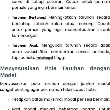
sama di setiap putaran. Cocok untuk pemain
pemula yang ingin bermain aman.
: Meningkatkan taruhan secara
Taruhan Bertahap
bertahap setelah kalah atau menang. Cocok
untuk pemain yang ingin memanfaatkan streak
kemenangan.
: Mengubah taruhan secara aca
Taruhan Acak
untuk variasi. Bisa memberikan sensasi berbeda,
tapi berisiko
tinggi.
ratutogel
Menyesuaikan Pola Taruhan dengan
Modal
Menyesuaikan pola taruhan dengan jumlah modal
sangat penting agar permainan tidak cepat habis.
Tetapkan batas maksimal modal per sesi bermain.
Bagi modal menjadi beberapa bagian untuk