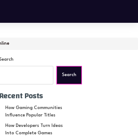
nline
Search
Search
Recent Posts
How Gaming Communities
Influence Popular Titles
How Developers Turn Ideas
Into Complete Games