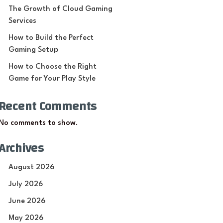
The Growth of Cloud Gaming
Services
How to Build the Perfect
Gaming Setup
How to Choose the Right
Game for Your Play Style
Recent Comments
No comments to show.
Archives
August 2026
July 2026
June 2026
May 2026