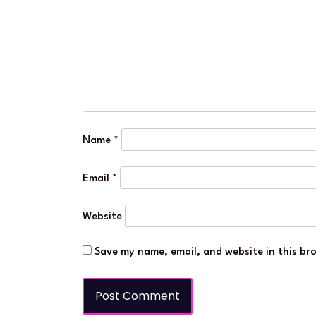
Name
*
Email
*
Website
Save my name, email, and website in this br