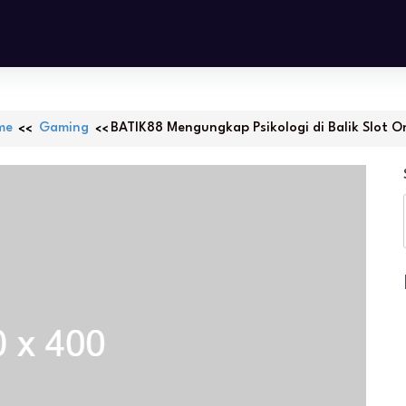
me
Gaming
BATIK88 Mengungkap Psikologi di Balik Slot O