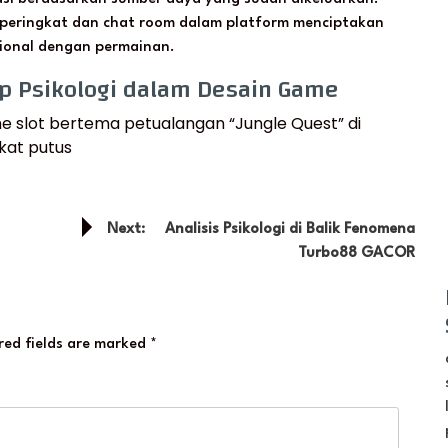
 peringkat dan chat room dalam platform menciptakan
sional dengan permainan.
ip Psikologi dalam Desain Game
 slot bertema petualangan “Jungle Quest” di
kat putus
Next:
Analisis Psikologi di Balik Fenomena
Turbo88 GACOR
red fields are marked
*