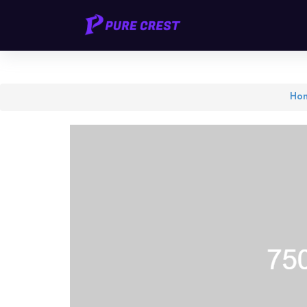
Skip
PURECREST.ID
to
content
Ho