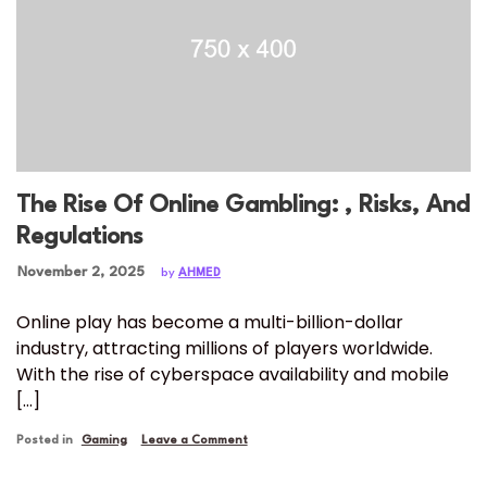
di
Dunia
Kripto
The Rise Of Online Gambling: , Risks, And
Regulations
Posted on
November 2, 2025
by
AHMED
Online play has become a multi-billion-dollar
industry, attracting millions of players worldwide.
With the rise of cyberspace availability and mobile
[…]
on
Posted in
Gaming
Leave a Comment
The
Rise