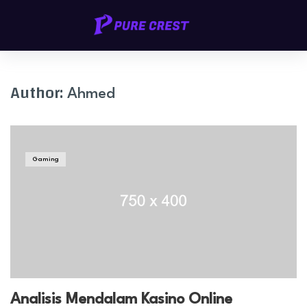
Skip
PURECREST.ID
to
content
Author:
Ahmed
Gaming
Analisis Mendalam Kasino Online