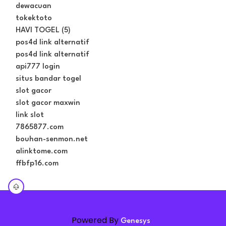
dewacuan
tokektoto
HAVI TOGEL (5)
pos4d link alternatif
pos4d link alternatif
api777 login
situs bandar togel
slot gacor
slot gacor maxwin
link slot
7865877.com
bouhan-senmon.net
alinktome.com
ffbfp16.com
Powered By
Genesys