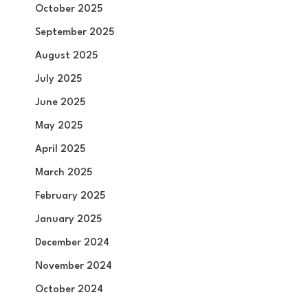
October 2025
September 2025
August 2025
July 2025
June 2025
May 2025
April 2025
March 2025
February 2025
January 2025
December 2024
November 2024
October 2024