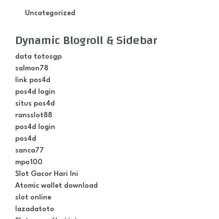
Uncategorized
Dynamic Blogroll & Sidebar
data totosgp
salmon78
link pos4d
pos4d login
situs pos4d
ransslot88
pos4d login
pos4d
sanca77
mpo100
Slot Gacor Hari Ini
Atomic wallet download
slot online
lazadatoto