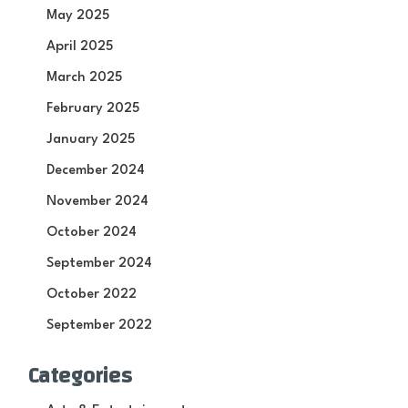
May 2025
April 2025
March 2025
February 2025
January 2025
December 2024
November 2024
October 2024
September 2024
October 2022
September 2022
Categories