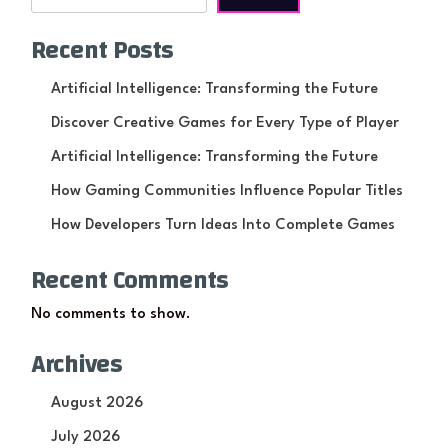
Recent Posts
Artificial Intelligence: Transforming the Future
Discover Creative Games for Every Type of Player
Artificial Intelligence: Transforming the Future
How Gaming Communities Influence Popular Titles
How Developers Turn Ideas Into Complete Games
Recent Comments
No comments to show.
Archives
August 2026
July 2026