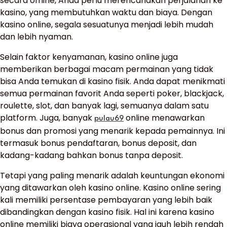
secara offline, Anda perlu merencanakan perjalanan ke
kasino, yang membutuhkan waktu dan biaya. Dengan
kasino online, segala sesuatunya menjadi lebih mudah
dan lebih nyaman.
Selain faktor kenyamanan, kasino online juga
memberikan berbagai macam permainan yang tidak
bisa Anda temukan di kasino fisik. Anda dapat menikmati
semua permainan favorit Anda seperti poker, blackjack,
roulette, slot, dan banyak lagi, semuanya dalam satu
platform. Juga, banyak
online menawarkan
pulau69
bonus dan promosi yang menarik kepada pemainnya. Ini
termasuk bonus pendaftaran, bonus deposit, dan
kadang-kadang bahkan bonus tanpa deposit.
Tetapi yang paling menarik adalah keuntungan ekonomi
yang ditawarkan oleh kasino online. Kasino online sering
kali memiliki persentase pembayaran yang lebih baik
dibandingkan dengan kasino fisik. Hal ini karena kasino
online memiliki biaya operasional yang jauh lebih rendah