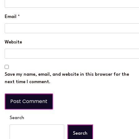
Email
*
Website
Save my name, email, and website in this browser for the
next time I comment.
Search
Search