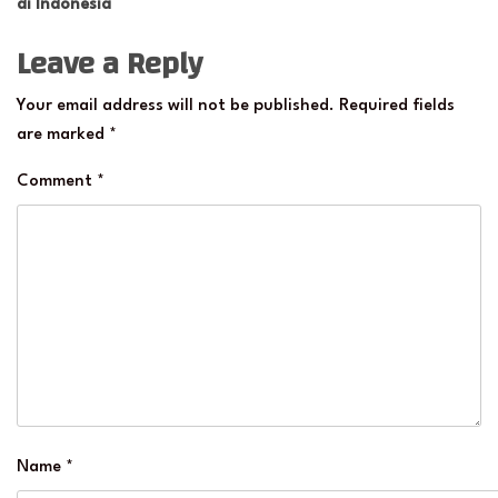
di Indonesia
Leave a Reply
Your email address will not be published.
Required fields
are marked
*
Comment
*
Name
*