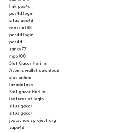
link pos4d
pos4d login
situs pos4d
ransslot88
pos4d login
pos4d
sanca77
mpo100
Slot Gacor Hari Ini
Atomic wallet download
slot online
lazadatoto
Slot gacor Hari ini
lenteraslot login
situs gacor
situs gacor
justschoolsproject.org
tape4d