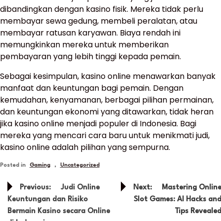
dibandingkan dengan kasino fisik. Mereka tidak perlu
membayar sewa gedung, membeli peralatan, atau
membayar ratusan karyawan. Biaya rendah ini
memungkinkan mereka untuk memberikan
pembayaran yang lebih tinggi kepada pemain.
Sebagai kesimpulan, kasino online menawarkan banyak
manfaat dan keuntungan bagi pemain. Dengan
kemudahan, kenyamanan, berbagai pilihan permainan,
dan keuntungan ekonomi yang ditawarkan, tidak heran
jika kasino online menjadi populer di Indonesia. Bagi
mereka yang mencari cara baru untuk menikmati judi,
kasino online adalah pilihan yang sempurna.
Posted in
Gaming
,
Uncategorized
Post
Previous:
Judi Online
Next:
Mastering Onlin
navigation
Keuntungan dan Risiko
Slot Games: AI Hacks an
Bermain Kasino secara Online
Tips Reveale